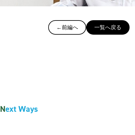
←前編へ
一覧へ戻る
N
ext Ways