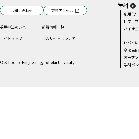
学科
大学院工学研究科
お問い合わせ
交通アクセス
応用化学
バイオ工学専攻 岩手県出身
北本 雄一 助教
化学工学
採用担当の方へ
新着情報一覧
バイオ工
サイトマップ
このサイトについて
化バイに
高校生向
オープン
© School of Engineering, Tohoku University
学科パン