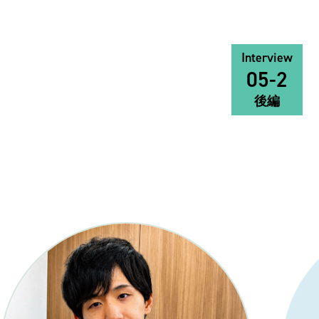
Interview
05-2
後編