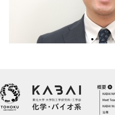
概要
KABAI M
Meet Te
化学・バイオ系で学び、世界へはばたこう
KABAI W
沿革