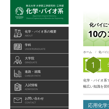
化バイに
10
化学・バイオ系の概要
ABOUT
学科
UNDERGRADUATE
ホーム
化バイ
大学院
1
GRADUATE
進路・就職
CAREER PATH
化学・バイオ系
入試情報
幅広い知識を習
ADMISSION
お問い合わせ
CONTACT
応用化学