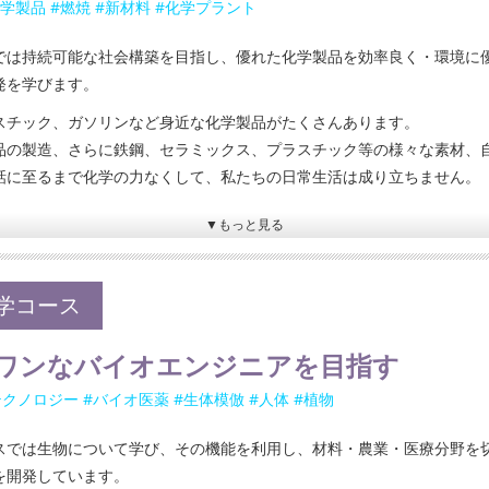
学製品 #燃焼 #新材料 #化学プラント
では持続可能な社会構築を目指し、優れた化学製品を効率良く・環境に
発を学びます。
スチック、ガソリンなど身近な化学製品がたくさんあります。
品の製造、さらに鉄鋼、セラミックス、プラスチック等の様々な素材、
話に至るまで化学の力なくして、私たちの日常生活は成り立ちません。
▼もっと見る
学コース
ワンなバイオエンジニアを目指す
テクノロジー #バイオ医薬 #生体模倣 #人体 #植物
スでは生物について学び、その機能を利用し、材料・農業・医療分野を
を開発しています。