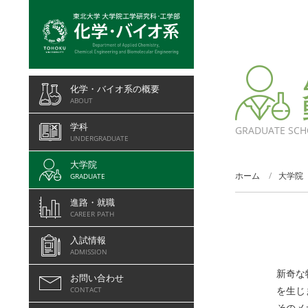
化学・バイオ系の概要
ABOUT
学科
GRADUATE SCH
UNDERGRADUATE
大学院
ホーム
大学院
GRADUATE
進路・就職
CAREER PATH
入試情報
ADMISSION
新奇な
お問い合わせ
を生じ
CONTACT
そのメ