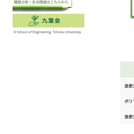
© School of Engineering, Tohoku University
放射
ポリ
放射