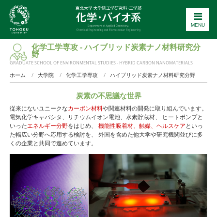
MENU
化学工学専攻 - ハイブリッド炭素ナノ材料研究分
野
GRADUATE SCHOOL OF ENVIRONMENTAL STUDIES - HYBRID CARBON NANOMATERIALS
ホーム
大学院
化学工学専攻
ハイブリッド炭素ナノ材料研究分野
炭素の不思議な世界
従来にないユニークな
カーボン材料
や関連材料の開発に取り組んでいます。
電気化学キャパシタ、リチウムイオン電池、水素貯蔵材、 ヒートポンプと
いった
エネルギー分野
をはじめ、
機能性吸着材、触媒、ヘルスケア
といっ
た幅広い分野へ応用する検討を、 外国を含めた他大学や研究機関並びに多
くの企業と共同で進めています。