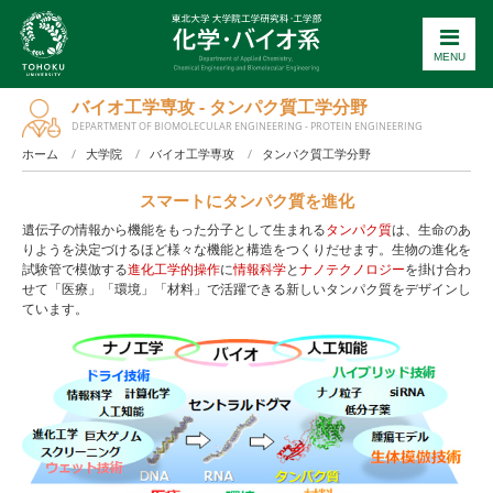
MENU
バイオ工学専攻 - タンパク質工学分野
DEPARTMENT OF BIOMOLECULAR ENGINEERING - PROTEIN ENGINEERING
ホーム
大学院
バイオ工学専攻
タンパク質工学分野
スマートにタンパク質を進化
遺伝子の情報から機能をもった分子として生まれる
タンパク質
は、生命のあ
りようを決定づけるほど様々な機能と構造をつくりだせます。生物の進化を
試験管で模倣する
進化工学的操作
に
情報科学
と
ナノテクノロジー
を掛け合わ
せて「医療」「環境」「材料」で活躍できる新しいタンパク質をデザインし
ています。