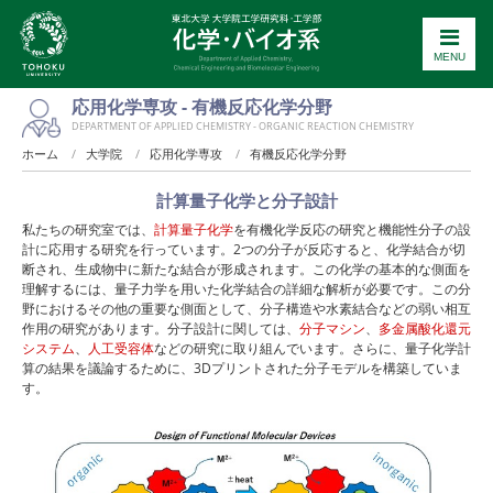
MENU
応用化学専攻 - 有機反応化学分野
DEPARTMENT OF APPLIED CHEMISTRY - ORGANIC REACTION CHEMISTRY
ホーム
大学院
応用化学専攻
有機反応化学分野
計算量子化学と分子設計
私たちの研究室では、
計算量子化学
を有機化学反応の研究と機能性分子の設
計に応用する研究を行っています。2つの分子が反応すると、化学結合が切
断され、生成物中に新たな結合が形成されます。この化学の基本的な側面を
理解するには、量子力学を用いた化学結合の詳細な解析が必要です。この分
野におけるその他の重要な側面として、分子構造や水素結合などの弱い相互
作用の研究があります。分子設計に関しては、
分子マシン
、
多金属酸化還元
システム
、
人工受容体
などの研究に取り組んでいます。さらに、量子化学計
算の結果を議論するために、3Dプリントされた分子モデルを構築していま
す。