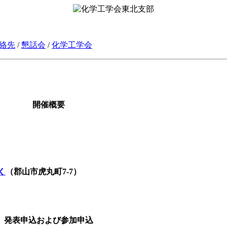
絡先
/
懇話会
/
化学工学会
開催概要
く
（郡山市虎丸町7-7）
発表申込および参加申込