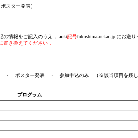
、ポスター発表）
の情報をご記入のうえ， aoki
記号
fukushima-nct.ac.jp に
に置き換えてください．
表 ・ ポスター発表 ・ 参加申込のみ （※該当項目を残
プログラム