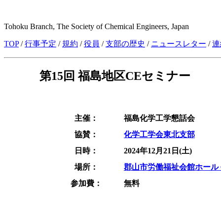
Tohoku Branch, The Society of Chemical Engineers, Japan
TOP
/
行事予定
/
規約
/
役員
/
支部の歴史
/
ニュースレター
/
連
第15回 福島地区CEセミナー
主催：
福島化学工学懇話会
協賛：
化学工学会東北支部
日時：
2024年12月21日(土)
場所：
郡山市労働福祉会館ホール
参加費：
無料