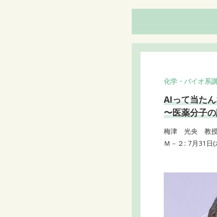
化学・バイオ系講
AIって当た
〜医薬分子の
梅津 光央 教
Ｍ－２: 7月31日(水