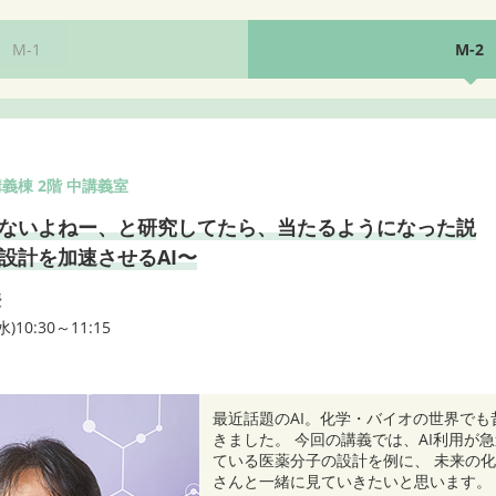
M-
1
M-
2
義棟 2階 中講義室
んないよねー、と研究してたら、当たるようになった説
設計を加速させるAI〜
授
)10:30～11:15
最近話題のAI。化学・バイオの世界でも
きました。 今回の講義では、AI利用が
ている医薬分子の設計を例に、 未来の
さんと一緒に見ていきたいと思います。